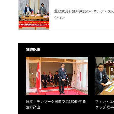
北欧家具と飛騨家具のパネルディス
ション
関連記事
日本・デンマーク国際交流150周年 IN
フィン・ユ
飛騨高山
クラブ 理