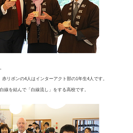
。
赤リボンの4人はインターアクト部の1年生4人です。
白線を結んで「白線流し」をする高校です。