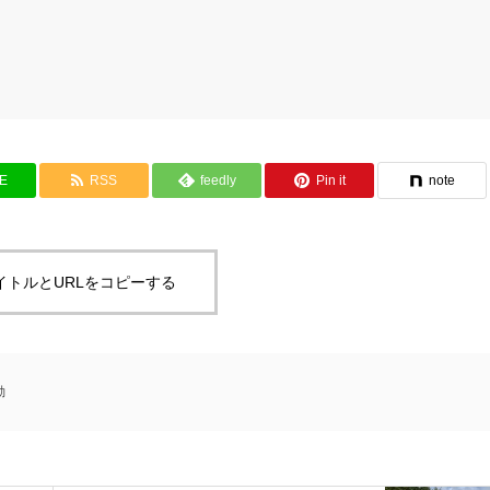
NE
RSS
feedly
Pin it
note
イトルとURLをコピーする
動