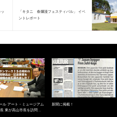
カッ
「キタニ 春爛漫フェスティバル」 イベ
ントレポート
ール アート・ミュージアム
新聞に掲載！
事長 東が高山市長を訪問…