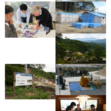
レンガ積み1
内装色合わせ
フィン・ユール邸 建方
完了！
フィン・ユール邸 建設
レポート その２