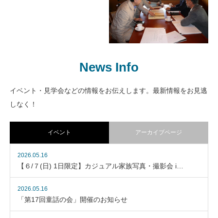
フィン・ユール邸 地鎮
フィン・ユール邸 建設
祭開催
レポート その１
News Info
イベント・見学会などの情報をお伝えします。最新情報をお見逃
フィン・ユール邸建設始
しなく！
動
イベント
アーカイブページ
2026.05.16
【６/７(日) 1日限定】カジュアル家族写真・撮影会 i…
2026.05.16
「第17回童話の会」開催のお知らせ