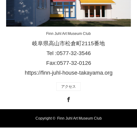
Finn Juhl Art Museum Club
岐阜県高山市松倉町2115番地
Tel :0577-32-3546
Fax:0577-32-0126
https://finn-juhl-house-takayama.org
アクセス
Facebook
Copyright ©
Finn Juhl Art Museum Club