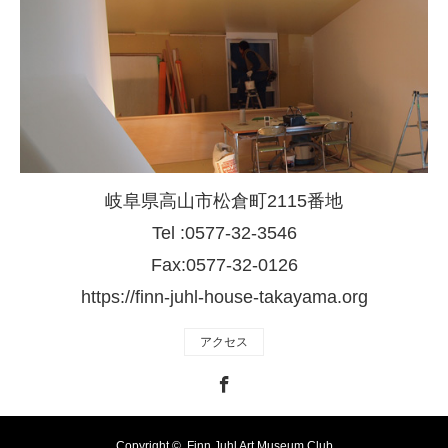
岐阜県高山市松倉町2115番地
Tel :0577-32-3546
Fax:0577-32-0126
https://finn-juhl-house-takayama.org
アクセス
Facebook
Copyright ©
Finn Juhl Art Museum Club