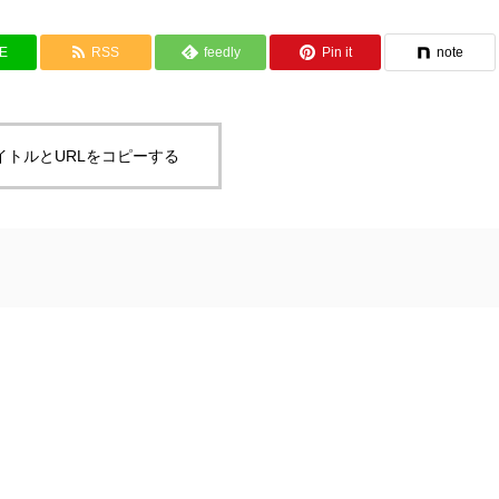
NE
RSS
feedly
Pin it
note
イトルとURLをコピーする