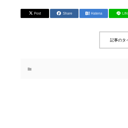
Post
Share
Hatena
LI
記事のタ