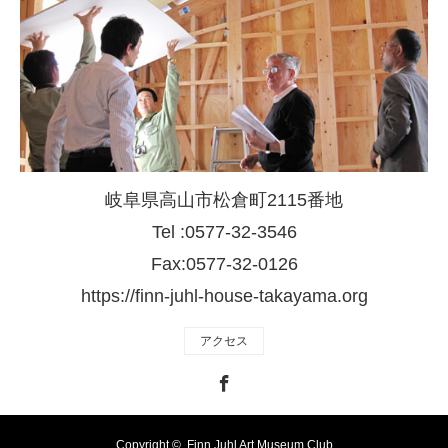
岐阜県高山市松倉町2115番地
Tel :0577-32-3546
Fax:0577-32-0126
https://finn-juhl-house-takayama.org
アクセス
Facebook
Copyright ©
Finn Juhl Art Museum Club