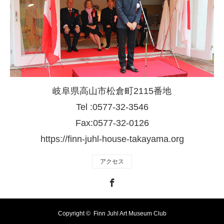
岐阜県高山市松倉町2115番地
Tel :0577-32-3546
Fax:0577-32-0126
https://finn-juhl-house-takayama.org
アクセス
Facebook
Copyright ©
Finn Juhl Art Museum Club