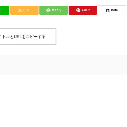
NE
RSS
feedly
Pin it
note
イトルとURLをコピーする