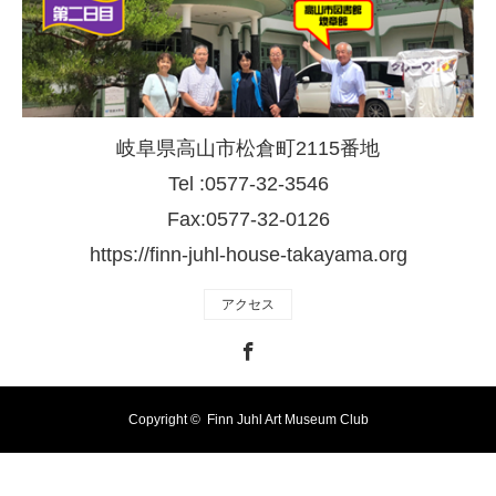
岐阜県高山市松倉町2115番地
Tel :0577-32-3546
Fax:0577-32-0126
https://finn-juhl-house-takayama.org
アクセス
Facebook
Copyright ©
Finn Juhl Art Museum Club