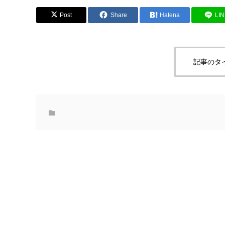
Post
Share
Hatena
LI
記事のタ