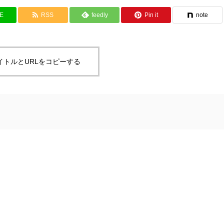
NE
RSS
feedly
Pin it
note
イトルとURLをコピーする