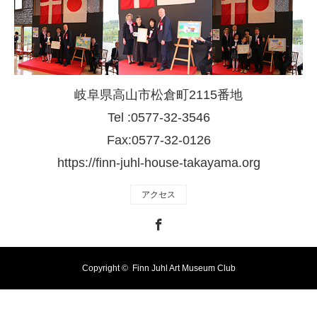
岐阜県高山市松倉町2115番地
Tel :0577-32-3546
Fax:0577-32-0126
https://finn-juhl-house-takayama.org
アクセス
Facebook
Copyright ©
Finn Juhl Art Museum Club