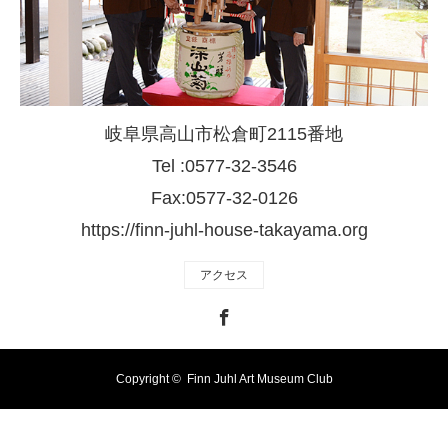
岐阜県高山市松倉町2115番地
Tel :0577-32-3546
Fax:0577-32-0126
https://finn-juhl-house-takayama.org
アクセス
Facebook
Copyright ©
Finn Juhl Art Museum Club