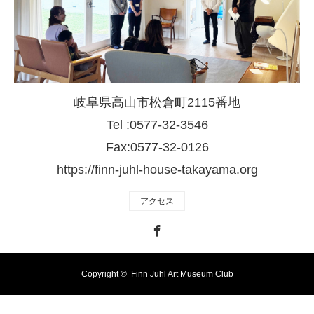
岐阜県高山市松倉町2115番地
Tel :0577-32-3546
Fax:0577-32-0126
https://finn-juhl-house-takayama.org
アクセス
Facebook
Copyright ©
Finn Juhl Art Museum Club