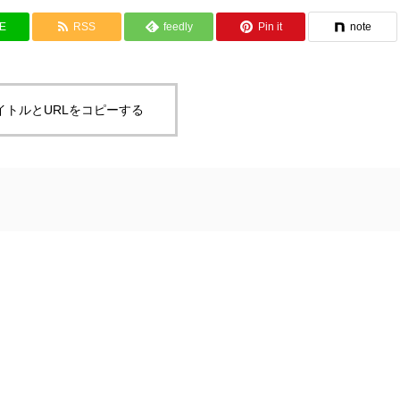
NE
RSS
feedly
Pin it
note
イトルとURLをコピーする