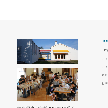
HO
FJ
フィ
フィ
来館
お問