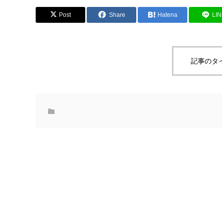
Post
Share
Hatena
LI
記事のタ