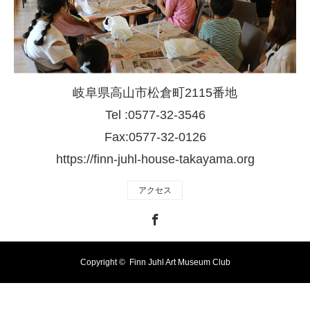
岐阜県高山市松倉町2115番地
Tel :0577-32-3546
Fax:0577-32-0126
https://finn-juhl-house-takayama.org
アクセス
Facebook
Copyright ©
Finn Juhl Art Museum Club