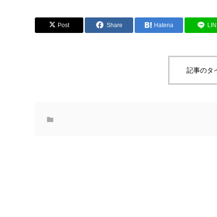
Post
Share
Hatena
LI
記事のタ