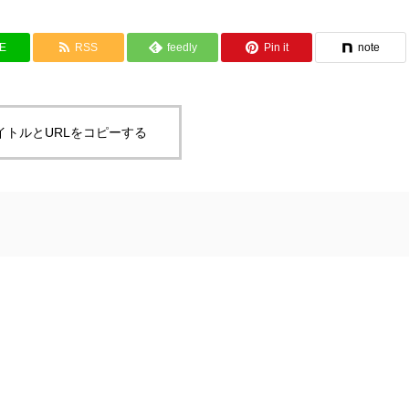
NE
RSS
feedly
Pin it
note
イトルとURLをコピーする