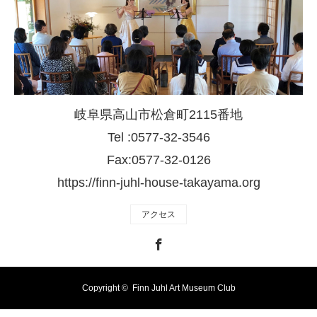
岐阜県高山市松倉町2115番地
Tel :0577-32-3546
Fax:0577-32-0126
https://finn-juhl-house-takayama.org
アクセス
Facebook
Copyright ©
Finn Juhl Art Museum Club