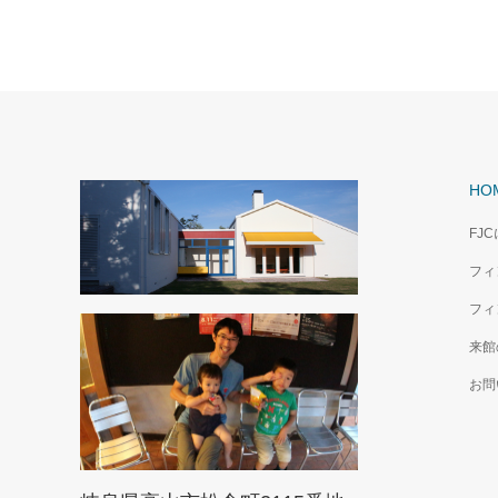
HO
FJ
フィ
フィ
来館
お問