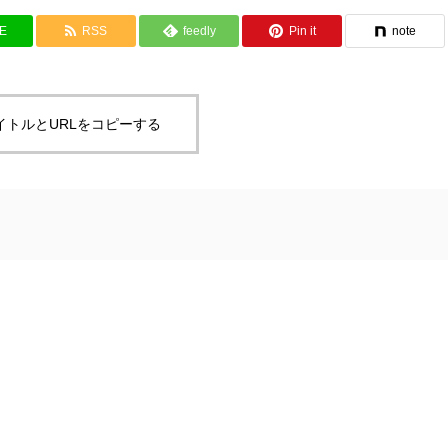
NE
RSS
feedly
Pin it
note
イトルとURLをコピーする