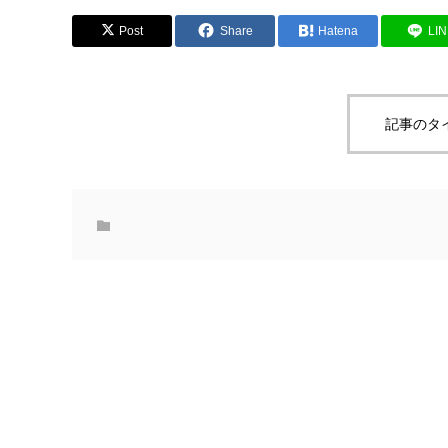
Post
Share
Hatena
LI
記事のタ