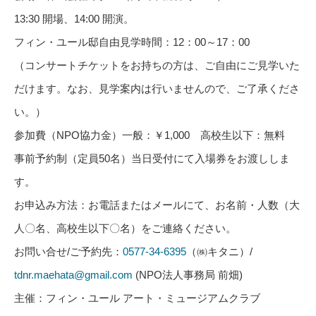
13:30
開場、
14:00
開演。
フィン・ユール邸自由見学時間：
12
：
00
～
17
：
00
（コンサートチケットをお持ちの方は、ご自由にご見学いた
だけます。なお、見学案内は行いませんので、ご了承くださ
い。）
参加費（
NPO
協力金）一般：￥
1,000
高校生以下：無料
事前予約制（定員
50
名）当日受付にて入場券をお渡ししま
す。
お申込み方法：お電話またはメールにて、お名前・人数（大
人〇名、高校生以下〇名）をご連絡ください。
お問い合せ
/
ご予約先：
0577-34-6395
（㈱キタニ）/
tdnr.maehata@gmail.com
(NPO
法人事務局
前畑
)
主催：フィン・ユール アート・ミュージアムクラブ