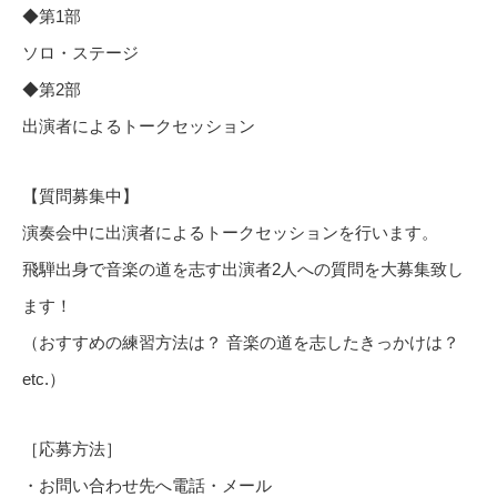
◆
第
1
部
ソロ・ステージ
◆
第
2
部
出演者によるトークセッション
【質問募集中】
演奏会中に出演者によるトークセッションを行います。
飛騨出身で音楽の道を志す出演者
2
人への質問を大募集致し
ます！
（おすすめの練習方法は？ 音楽の道を志したきっかけは？
etc.
）
［応募方法］
・お問い合わせ先へ電話・メール