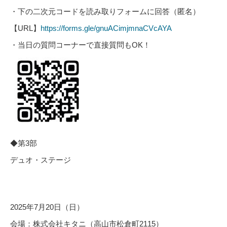
・下の二次元コードを読み取りフォームに回答（匿名）
【
URL
】
https://forms.gle/gnuACimjmnaCVcAYA
・当日の質問コーナーで直接質問も
OK
！
◆
第
3
部
デュオ・ステージ
2025
年
7
月
20
日（日）
会場：株式会社キタニ（高山市松倉町
2115
）