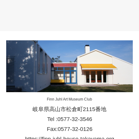
Finn Juhl Art Museum Club
岐阜県高山市松倉町2115番地
Tel :0577-32-3546
Fax:0577-32-0126
https://finn-juhl-house-takayama.org