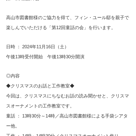
高山市図書館様のご協力を得て、フィン・ユール邸を親子で
楽しんでいただける「第
12
回童話の会」を行います。
日時 ：
2024
年
11
月
16
日（土）
午後
13
時受付開始 午後
13
時
30
分開演
◎内容
◆
クリスマスのお話と工作教室◆
今回は、クリスマスにちなむお話の読み聞かせと、クリスマ
スオーナメントの工作教室です。
童話 ：
13
時
30
分～
14
時／高山市図書館様による手袋シアタ
ー他。
工作 ：
14
時～
14
時
30
分／クリスマスオーナメント作り。