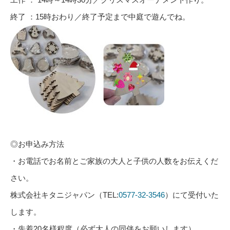
終了 ：
15
時おわり／終了予定まで中庭で遊んでね。
◎お申込み方法
・お電話でお名前とご家族の大人と子供の人数をお伝えくだ
さい。
株式会社キタニジャパン（
TEL:
0577-32-3546
）にて受付いた
します。
・先着
20
名様程度（必ず大人の同伴をお願いします）